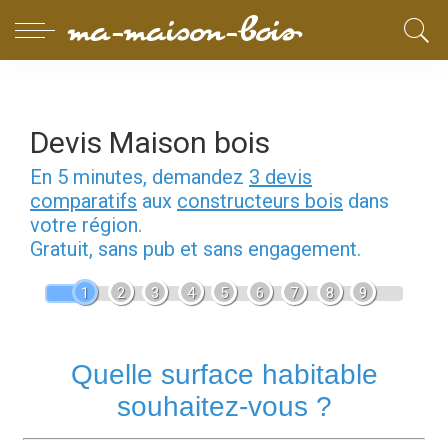
Devis Maison bois
En 5 minutes, demandez
3 devis
comparatifs
aux
constructeurs bois
dans
votre région.
Gratuit, sans pub et sans engagement.
1
2
3
4
5
6
7
8
9
Quelle surface habitable
souhaitez-vous ?