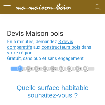
Devis Maison bois
En 5 minutes, demandez
3 devis
comparatifs
aux
constructeurs bois
dans
votre région.
Gratuit, sans pub et sans engagement.
1
2
3
4
5
6
7
8
9
Quelle surface habitable
souhaitez-vous ?