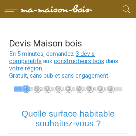
Devis Maison bois
En 5 minutes, demandez
3 devis
comparatifs
aux
constructeurs bois
dans
votre région.
Gratuit, sans pub et sans engagement.
1
2
3
4
5
6
7
8
9
Quelle surface habitable
souhaitez-vous ?