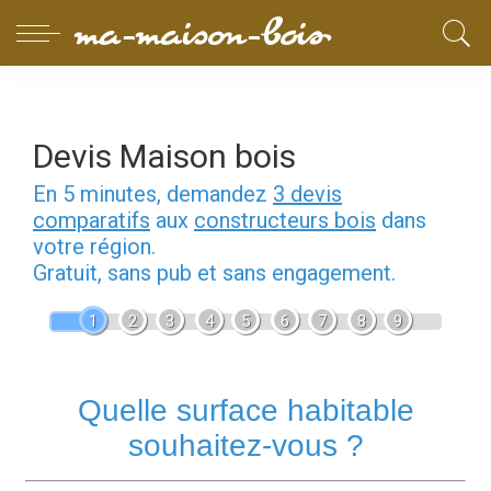
Devis Maison bois
En 5 minutes, demandez
3 devis
comparatifs
aux
constructeurs bois
dans
votre région.
Gratuit, sans pub et sans engagement.
1
2
3
4
5
6
7
8
9
Quelle surface habitable
souhaitez-vous ?