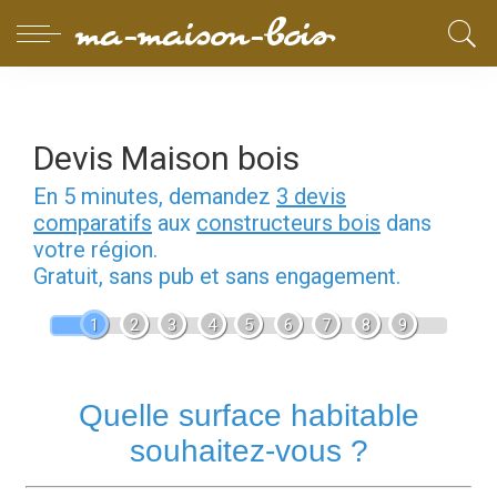
Devis Maison bois
En 5 minutes, demandez
3 devis
comparatifs
aux
constructeurs bois
dans
votre région.
Gratuit, sans pub et sans engagement.
1
2
3
4
5
6
7
8
9
Quelle surface habitable
souhaitez-vous ?