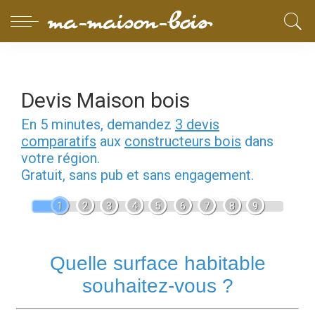
Devis Maison bois
En 5 minutes, demandez
3 devis
comparatifs
aux
constructeurs bois
dans
votre région.
Gratuit, sans pub et sans engagement.
1
2
3
4
5
6
7
8
9
Quelle surface habitable
souhaitez-vous ?