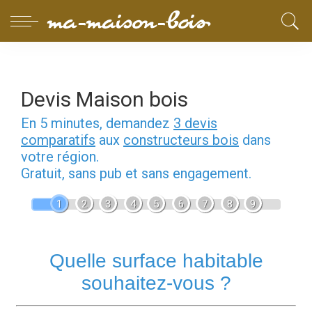
Devis Maison bois
En 5 minutes, demandez
3 devis
comparatifs
aux
constructeurs bois
dans
votre région.
Gratuit, sans pub et sans engagement.
1
2
3
4
5
6
7
8
9
Quelle surface habitable
souhaitez-vous ?