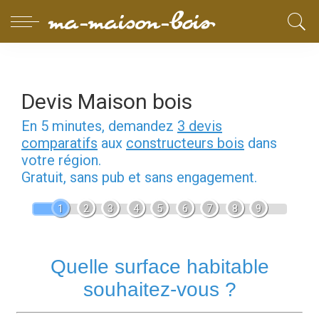
Devis Maison bois
En 5 minutes, demandez
3 devis
comparatifs
aux
constructeurs bois
dans
votre région.
Gratuit, sans pub et sans engagement.
1
2
3
4
5
6
7
8
9
Quelle surface habitable
souhaitez-vous ?