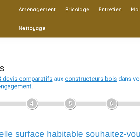
Aménagement
Bricolage
Entretien
Mai
Nettoyage
s
3 devis comparatifs
aux
constructeurs bois
dans vot
 engagement.
4
5
6
lle surface habitable souhaitez-vo