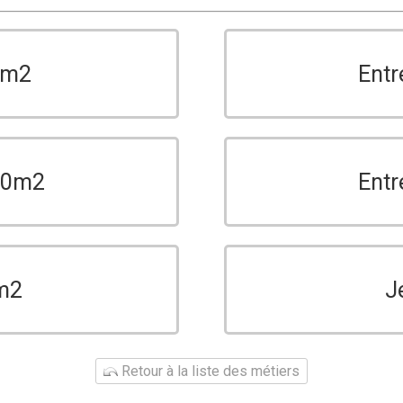
0m2
Entr
150m2
Entr
m2
J
Retour à la liste des métiers