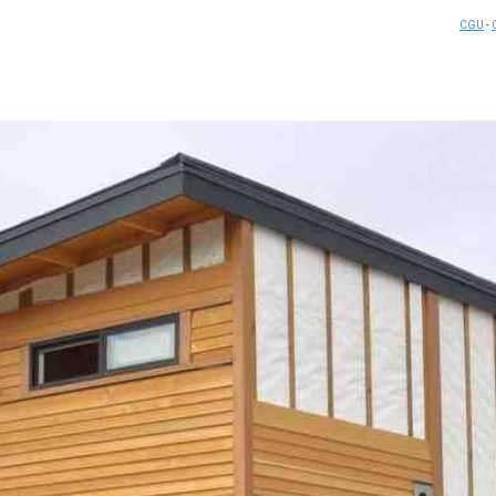
CGU
-