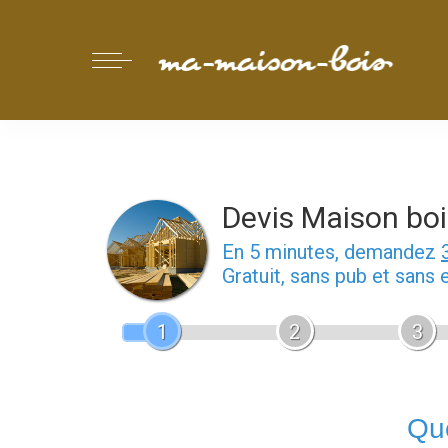
Devis Maison boi
En 5 minutes, demandez
Gratuit, sans pub et sans
1
2
3
Que