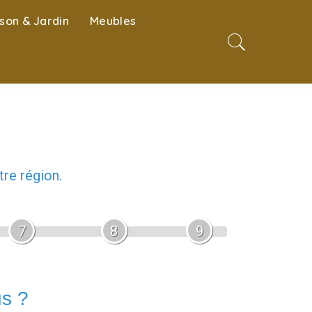
son & Jardin
Meubles
re région.
7
8
9
us ?