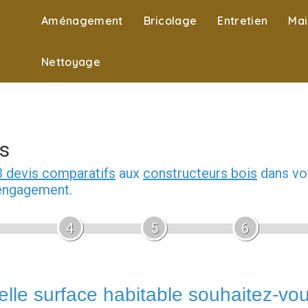
Aménagement
Bricolage
Entretien
Mai
Nettoyage
s
3 devis comparatifs
aux
constructeurs bois
dans vot
 engagement.
4
5
6
lle surface habitable souhaitez-vo