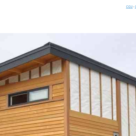
CGU
-