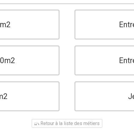
0m2
Entr
150m2
Entr
m2
J
Retour à la liste des métiers