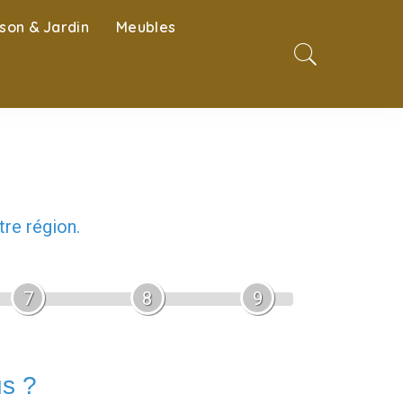
son & Jardin
Meubles
re région.
7
8
9
us ?