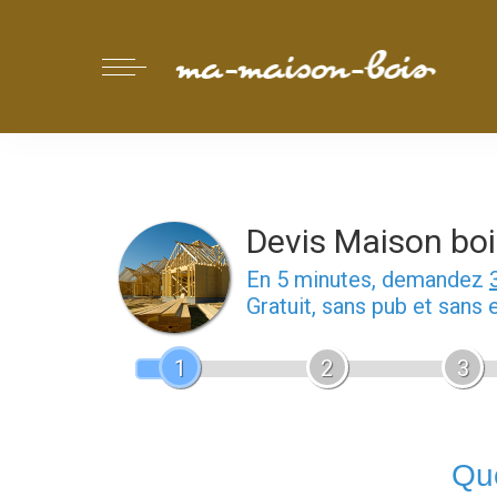
Devis Maison boi
En 5 minutes, demandez
Gratuit, sans pub et sans
1
2
3
Que