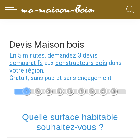
Devis Maison bois
En 5 minutes, demandez
3 devis
comparatifs
aux
constructeurs bois
dans
votre région.
Gratuit, sans pub et sans engagement.
1
2
3
4
5
6
7
8
9
Quelle surface habitable
souhaitez-vous ?