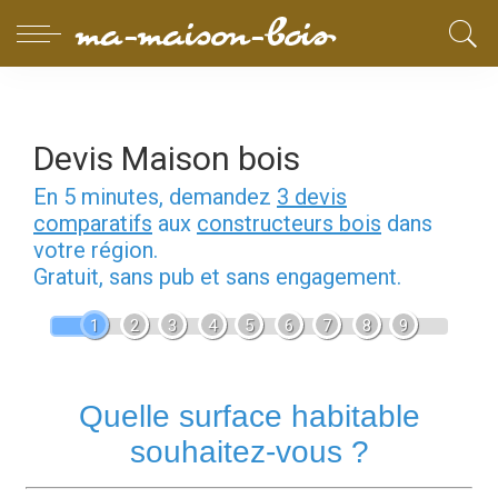
Devis Maison bois
En 5 minutes, demandez
3 devis
comparatifs
aux
constructeurs bois
dans
votre région.
Gratuit, sans pub et sans engagement.
1
2
3
4
5
6
7
8
9
Quelle surface habitable
souhaitez-vous ?