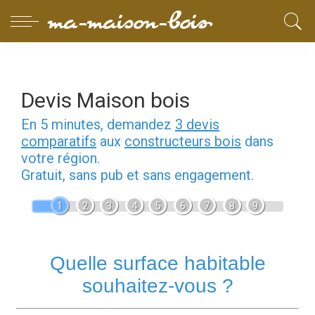
Devis Maison bois
En 5 minutes, demandez
3 devis
comparatifs
aux
constructeurs bois
dans
votre région.
Gratuit, sans pub et sans engagement.
1
2
3
4
5
6
7
8
9
Quelle surface habitable
souhaitez-vous ?