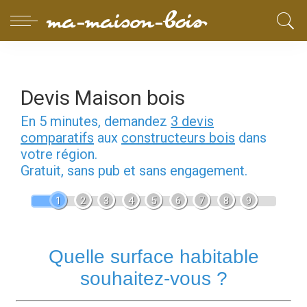
Devis Maison bois
En 5 minutes, demandez
3 devis
comparatifs
aux
constructeurs bois
dans
votre région.
Gratuit, sans pub et sans engagement.
1
2
3
4
5
6
7
8
9
Quelle surface habitable
souhaitez-vous ?