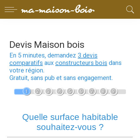
Devis Maison bois
En 5 minutes, demandez
3 devis
comparatifs
aux
constructeurs bois
dans
votre région.
Gratuit, sans pub et sans engagement.
1
2
3
4
5
6
7
8
9
Quelle surface habitable
souhaitez-vous ?