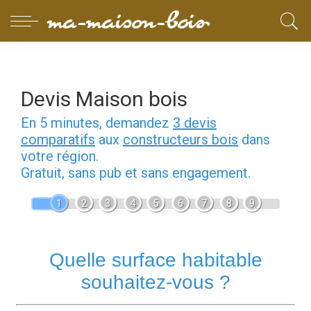
Devis Maison bois
En 5 minutes, demandez
3 devis
comparatifs
aux
constructeurs bois
dans
votre région.
Gratuit, sans pub et sans engagement.
1
2
3
4
5
6
7
8
9
Quelle surface habitable
souhaitez-vous ?