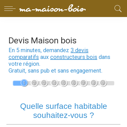
Devis Maison bois
En 5 minutes, demandez
3 devis
comparatifs
aux
constructeurs bois
dans
votre région.
Gratuit, sans pub et sans engagement.
1
2
3
4
5
6
7
8
9
Quelle surface habitable
souhaitez-vous ?