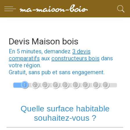
Devis Maison bois
En 5 minutes, demandez
3 devis
comparatifs
aux
constructeurs bois
dans
votre région.
Gratuit, sans pub et sans engagement.
1
2
3
4
5
6
7
8
9
Quelle surface habitable
souhaitez-vous ?