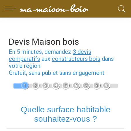
Devis Maison bois
En 5 minutes, demandez
3 devis
comparatifs
aux
constructeurs bois
dans
votre région.
Gratuit, sans pub et sans engagement.
1
2
3
4
5
6
7
8
9
Quelle surface habitable
souhaitez-vous ?