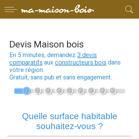
Devis Maison bois
En 5 minutes, demandez
3 devis
comparatifs
aux
constructeurs bois
dans
votre région.
Gratuit, sans pub et sans engagement.
1
2
3
4
5
6
7
8
9
Quelle surface habitable
souhaitez-vous ?