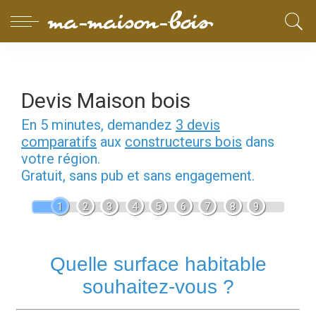
Devis Maison bois
En 5 minutes, demandez
3 devis
comparatifs
aux
constructeurs bois
dans
votre région.
Gratuit, sans pub et sans engagement.
1
2
3
4
5
6
7
8
9
Quelle surface habitable
souhaitez-vous ?