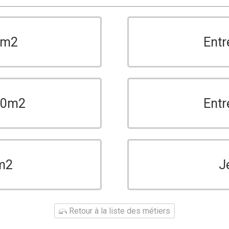
0m2
Entr
150m2
Entr
m2
J
Retour à la liste des métiers