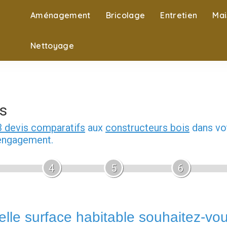
Aménagement
Bricolage
Entretien
Mai
Nettoyage
s
3 devis comparatifs
aux
constructeurs bois
dans vot
 engagement.
4
5
6
lle surface habitable souhaitez-vo