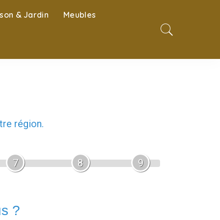
son & Jardin
Meubles
re région.
7
8
9
us ?