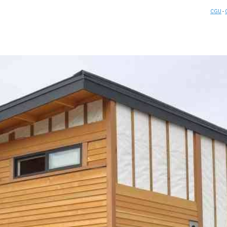
CGU
-