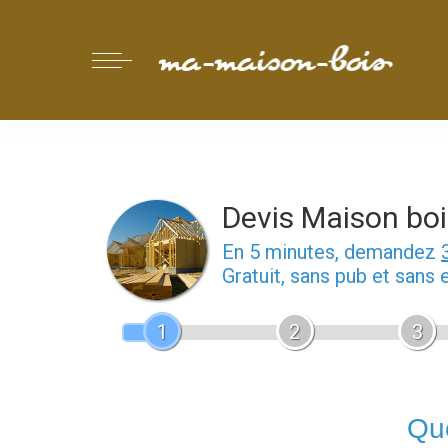
Devis Maison boi
En 5 minutes, demandez
Gratuit, sans pub et sans
1
2
3
Que