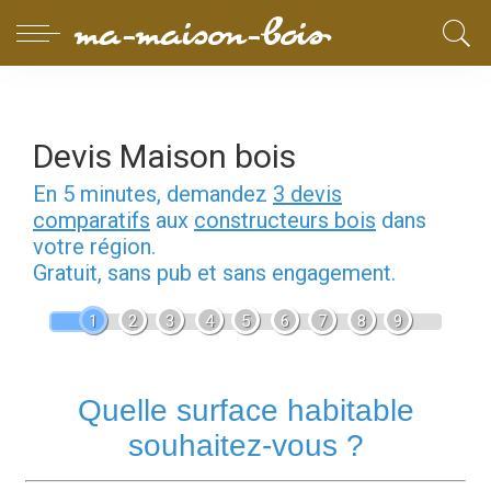
Devis Maison bois
En 5 minutes, demandez
3 devis
comparatifs
aux
constructeurs bois
dans
votre région.
Gratuit, sans pub et sans engagement.
1
2
3
4
5
6
7
8
9
Quelle surface habitable
souhaitez-vous ?