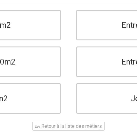
0m2
Entr
150m2
Entr
m2
J
Retour à la liste des métiers