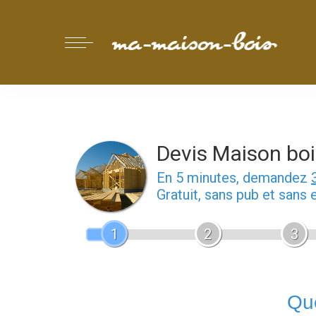
Devis Maison boi
En 5 minutes, demandez
Gratuit, sans pub et sans
1
2
3
Que