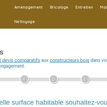
Aménagement
Bricolage
Entretien
Mai
Nettoyage
s
3 devis comparatifs
aux
constructeurs bois
dans vot
 engagement.
4
5
6
lle surface habitable souhaitez-vo