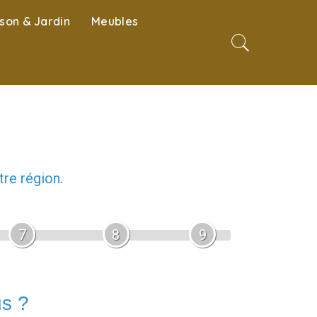
son & Jardin
Meubles
re région.
7
8
9
us ?