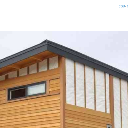
CGU
-