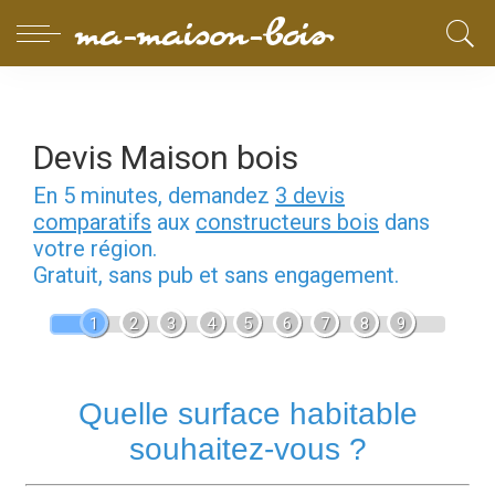
Devis Maison bois
En 5 minutes, demandez
3 devis
comparatifs
aux
constructeurs bois
dans
votre région.
Gratuit, sans pub et sans engagement.
1
2
3
4
5
6
7
8
9
Quelle surface habitable
souhaitez-vous ?