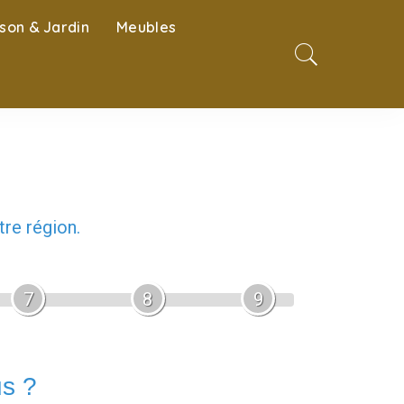
son & Jardin
Meubles
re région.
7
8
9
us ?