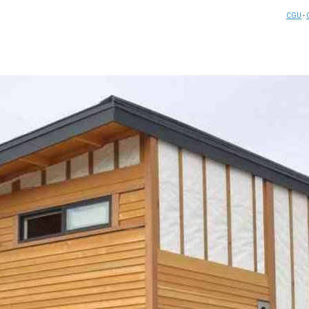
CGU
-