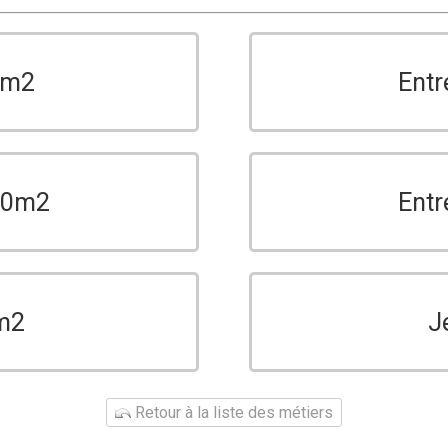
0m2
Entr
150m2
Entr
m2
J
Retour à la liste des métiers