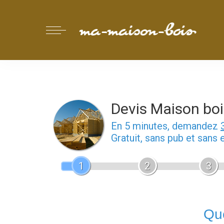
Devis Maison boi
En 5 minutes, demandez
Gratuit, sans pub et sans
1
2
3
Que