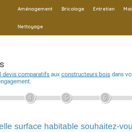
Aménagement
Bricolage
Entretien
Mai
Nettoyage
s
3 devis comparatifs
aux
constructeurs bois
dans vot
 engagement.
4
5
6
lle surface habitable souhaitez-vo