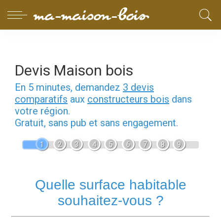
Devis Maison bois
En 5 minutes, demandez
3 devis
comparatifs
aux
constructeurs bois
dans
votre région.
Gratuit, sans pub et sans engagement.
1
2
3
4
5
6
7
8
9
Quelle surface habitable
souhaitez-vous ?