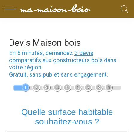
Devis Maison bois
En 5 minutes, demandez
3 devis
comparatifs
aux
constructeurs bois
dans
votre région.
Gratuit, sans pub et sans engagement.
1
2
3
4
5
6
7
8
9
Quelle surface habitable
souhaitez-vous ?