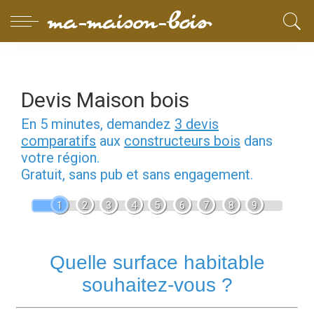
Devis Maison bois
En 5 minutes, demandez
3 devis
comparatifs
aux
constructeurs bois
dans
votre région.
Gratuit, sans pub et sans engagement.
1
2
3
4
5
6
7
8
9
Quelle surface habitable
souhaitez-vous ?