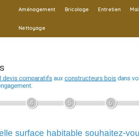
Aménagement
Bricolage
Entretien
Mai
Nettoyage
s
3 devis comparatifs
aux
constructeurs bois
dans vot
 engagement.
4
5
6
lle surface habitable souhaitez-vo