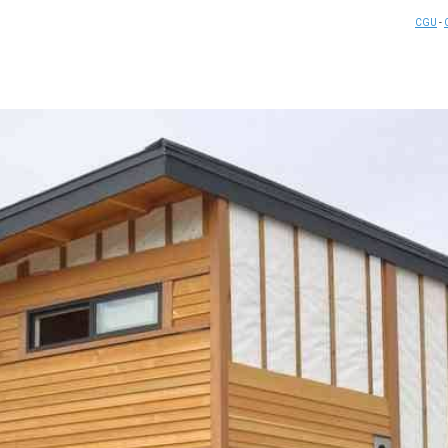
CGU
-