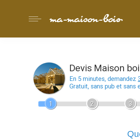
Devis Maison boi
En 5 minutes, demandez
Gratuit, sans pub et sans
1
2
3
Que