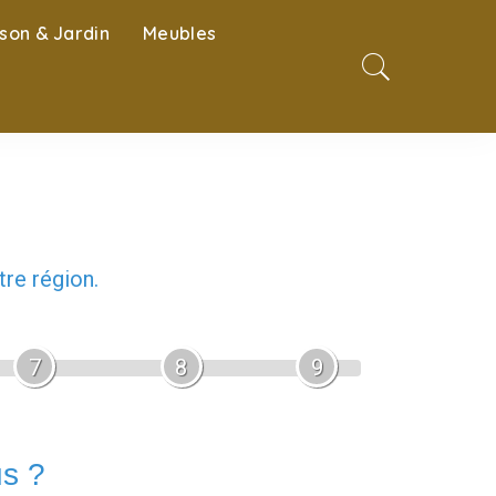
son & Jardin
Meubles
re région.
7
8
9
us ?