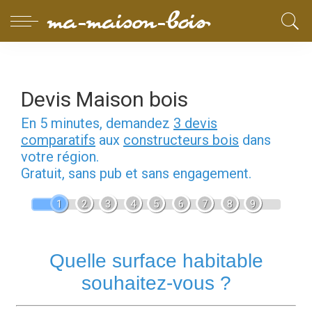
Devis Maison bois
En 5 minutes, demandez
3 devis
comparatifs
aux
constructeurs bois
dans
votre région.
Gratuit, sans pub et sans engagement.
1
2
3
4
5
6
7
8
9
Quelle surface habitable
souhaitez-vous ?