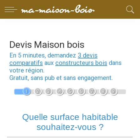
Devis Maison bois
En 5 minutes, demandez
3 devis
comparatifs
aux
constructeurs bois
dans
votre région.
Gratuit, sans pub et sans engagement.
1
2
3
4
5
6
7
8
9
Quelle surface habitable
souhaitez-vous ?