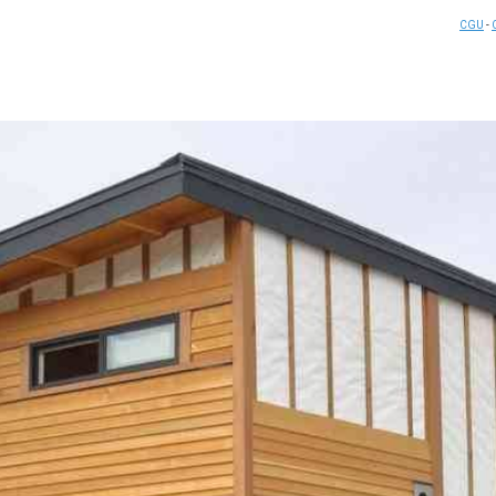
CGU
-