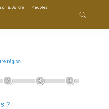
son & Jardin
Meubles
re région.
7
8
9
us ?