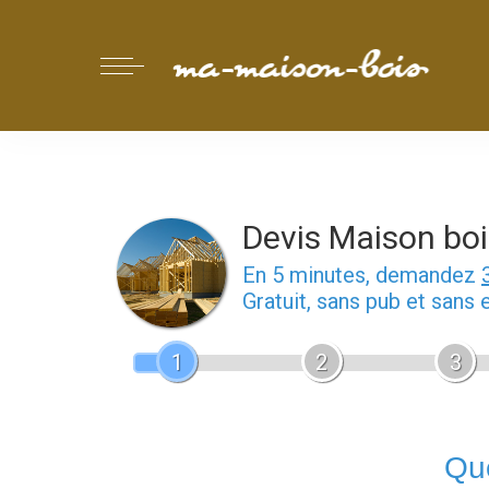
Devis Maison boi
En 5 minutes, demandez
Gratuit, sans pub et sans
1
2
3
Que