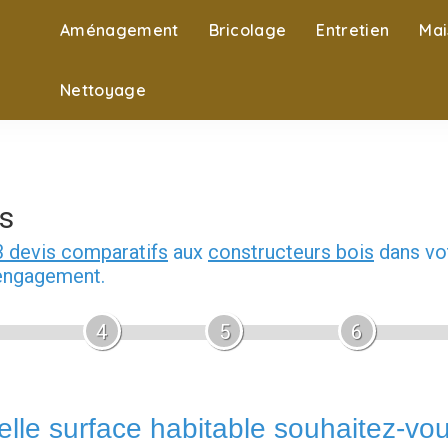
Aménagement
Bricolage
Entretien
Mai
Nettoyage
s
3 devis comparatifs
aux
constructeurs bois
dans vot
 engagement.
4
5
6
lle surface habitable souhaitez-vo