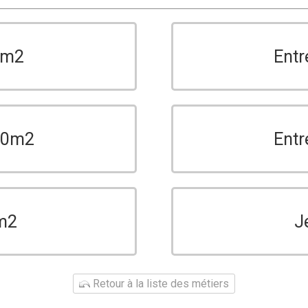
0m2
Entr
150m2
Entr
m2
J
Retour à la liste des métiers