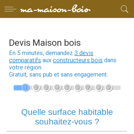
Devis Maison bois
En 5 minutes, demandez
3 devis
comparatifs
aux
constructeurs bois
dans
votre région.
Gratuit, sans pub et sans engagement.
1
2
3
4
5
6
7
8
9
Quelle surface habitable
souhaitez-vous ?