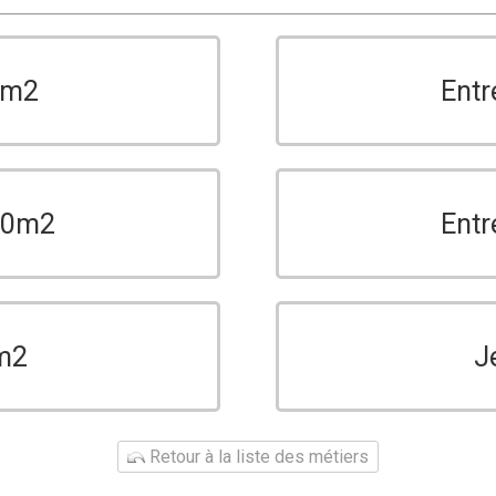
0m2
Entr
150m2
Entr
m2
J
Retour à la liste des métiers