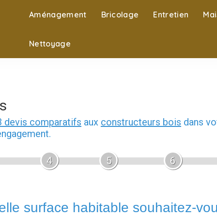
Aménagement
Bricolage
Entretien
Mai
Nettoyage
s
3 devis comparatifs
aux
constructeurs bois
dans vot
 engagement.
4
5
6
lle surface habitable souhaitez-vo