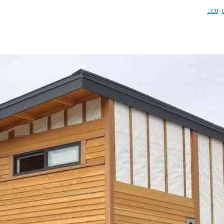
CGU
-