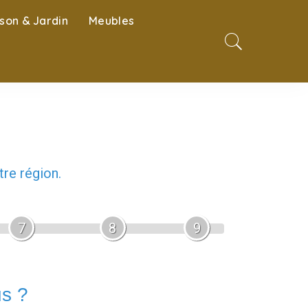
son & Jardin
Meubles
re région.
7
8
9
us ?