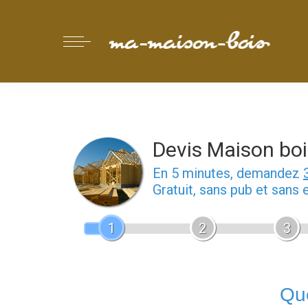
Devis Maison boi
En 5 minutes, demandez
Gratuit, sans pub et sans
1
2
3
Que