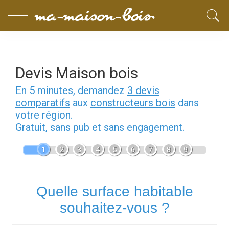
Devis Maison bois
En 5 minutes, demandez
3 devis
comparatifs
aux
constructeurs bois
dans
votre région.
Gratuit, sans pub et sans engagement.
1
2
3
4
5
6
7
8
9
Quelle surface habitable
souhaitez-vous ?