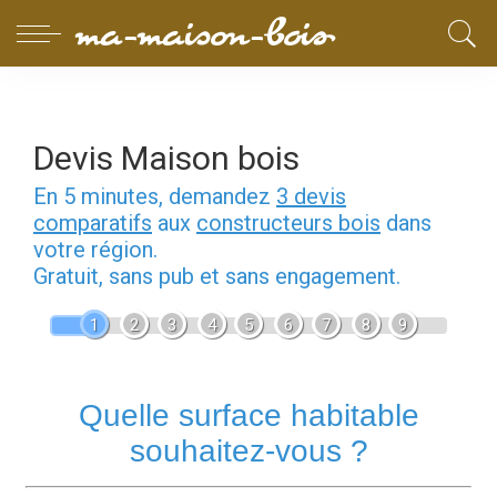
Devis Maison bois
En 5 minutes, demandez
3 devis
comparatifs
aux
constructeurs bois
dans
votre région.
Gratuit, sans pub et sans engagement.
1
2
3
4
5
6
7
8
9
Quelle surface habitable
souhaitez-vous ?