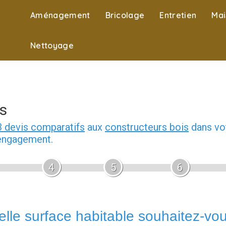
Aménagement
Bricolage
Entretien
Mai
Nettoyage
s
3 devis comparatifs
aux
constructeurs bois
dans vot
 engagement.
4
5
6
lle surface habitable souhaitez-vo