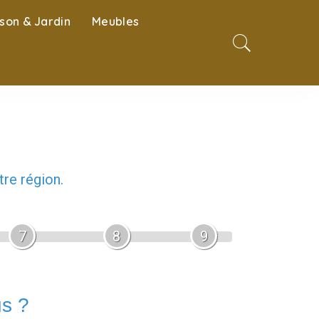
son & Jardin
Meubles
re région.
7
8
9
us ?