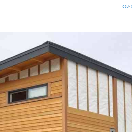
CGU
-