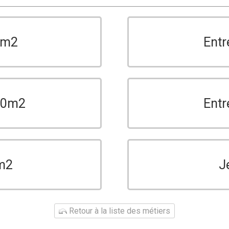
0m2
Entr
150m2
Entr
m2
J
Retour à la liste des métiers