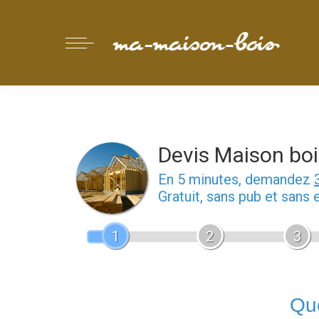
Devis Maison boi
En 5 minutes, demandez
Gratuit, sans pub et sans
1
2
3
Que