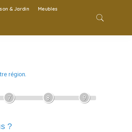
son & Jardin
Meubles
re région.
7
8
9
us ?