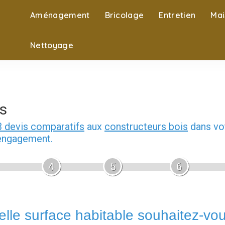
Aménagement
Bricolage
Entretien
Mai
Nettoyage
s
3 devis comparatifs
aux
constructeurs bois
dans vot
 engagement.
4
5
6
lle surface habitable souhaitez-vo