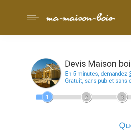
Devis Maison boi
En 5 minutes, demandez
Gratuit, sans pub et sans
1
2
3
Que