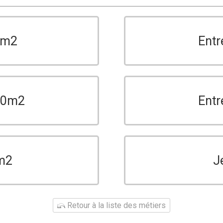
0m2
Entr
150m2
Entr
m2
J
Retour à la liste des métiers