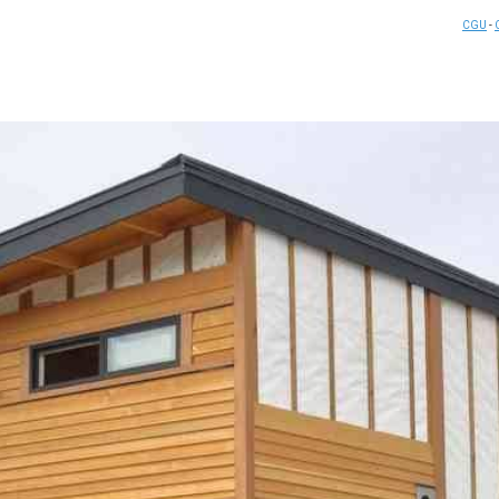
CGU
-