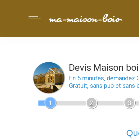
Devis Maison boi
En 5 minutes, demandez
Gratuit, sans pub et sans
1
2
3
Que