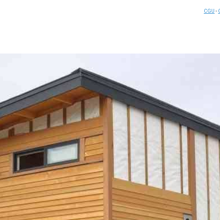
CGU
-