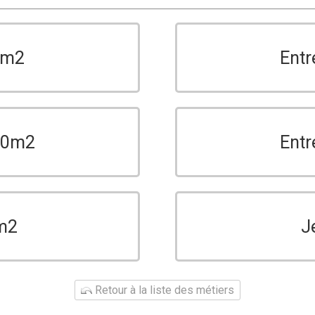
0m2
Entr
150m2
Entr
m2
J
Retour à la liste des métiers