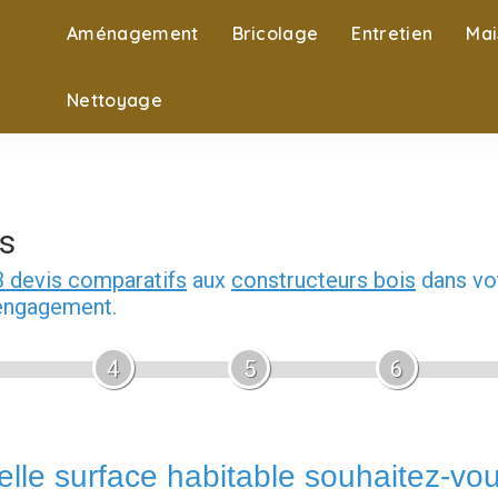
Aménagement
Bricolage
Entretien
Mai
Nettoyage
s
3 devis comparatifs
aux
constructeurs bois
dans vot
 engagement.
4
5
6
lle surface habitable souhaitez-vo