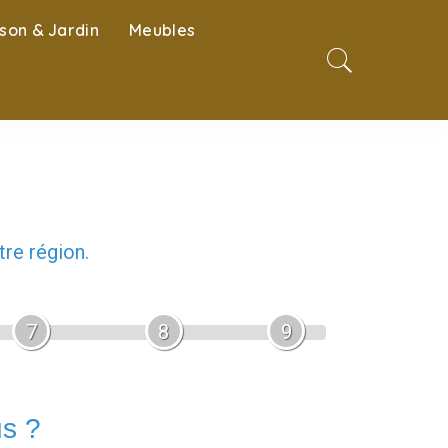
son & Jardin
Meubles
re région.
7
8
9
us ?