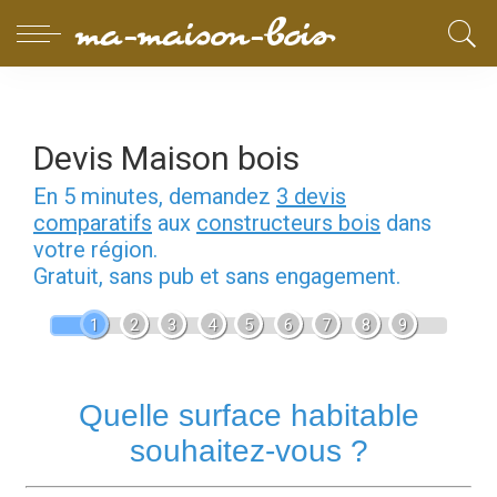
Devis Maison bois
En 5 minutes, demandez
3 devis
comparatifs
aux
constructeurs bois
dans
votre région.
Gratuit, sans pub et sans engagement.
1
2
3
4
5
6
7
8
9
Quelle surface habitable
souhaitez-vous ?