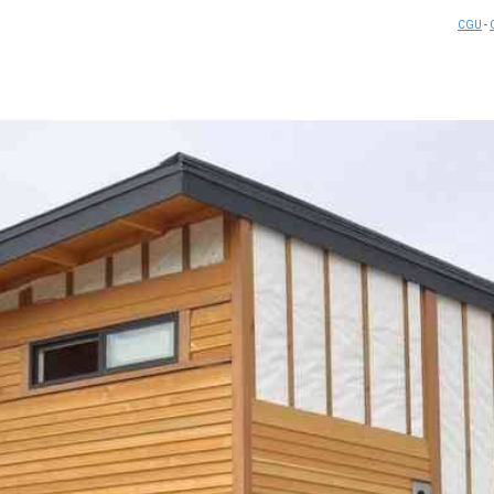
CGU
-