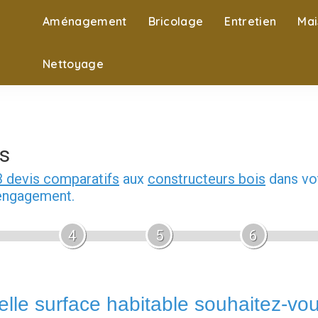
Aménagement
Bricolage
Entretien
Mai
Nettoyage
s
3 devis comparatifs
aux
constructeurs bois
dans vot
 engagement.
4
5
6
lle surface habitable souhaitez-vo