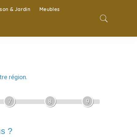
son & Jardin
Meubles
re région.
7
8
9
us ?