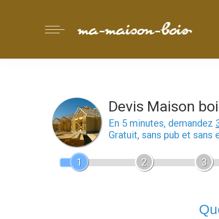
Devis Maison boi
En 5 minutes, demandez
Gratuit, sans pub et sans
1
2
3
Que