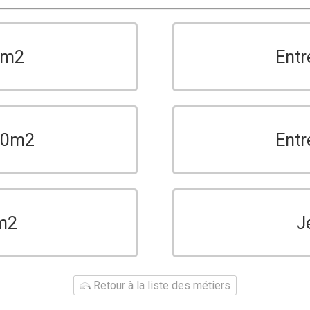
0m2
Entr
150m2
Entr
m2
J
Retour à la liste des métiers