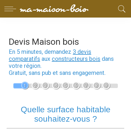
Devis Maison bois
En 5 minutes, demandez
3 devis
comparatifs
aux
constructeurs bois
dans
votre région.
Gratuit, sans pub et sans engagement.
1
2
3
4
5
6
7
8
9
Quelle surface habitable
souhaitez-vous ?