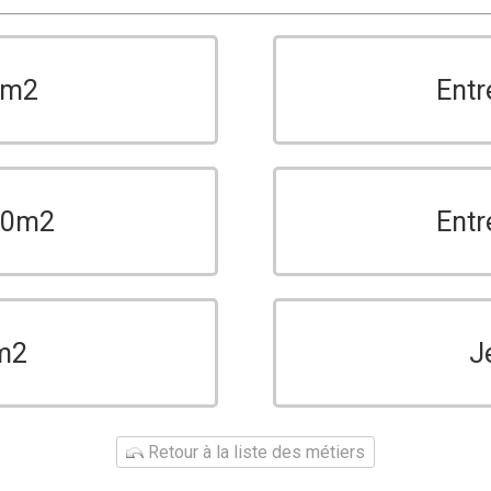
0m2
Entr
150m2
Entr
m2
J
Retour à la liste des métiers