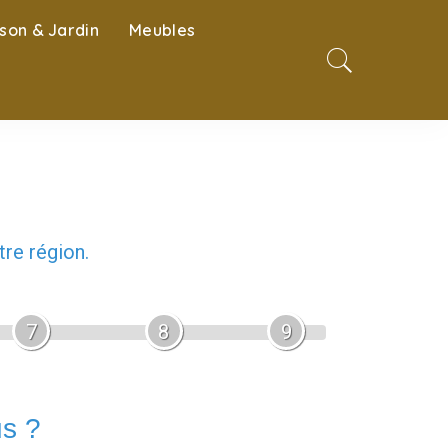
son & Jardin
Meubles
re région.
7
8
9
us ?