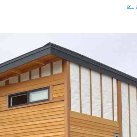
CGU
-