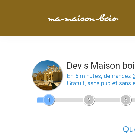
Devis Maison boi
En 5 minutes, demandez
Gratuit, sans pub et sans
1
2
3
Que