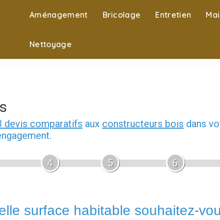
Aménagement
Bricolage
Entretien
Mai
Nettoyage
s
3 devis comparatifs
aux
constructeurs bois
dans vot
 engagement.
4
5
6
lle surface habitable souhaitez-vo