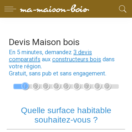
Devis Maison bois
En 5 minutes, demandez
3 devis
comparatifs
aux
constructeurs bois
dans
votre région.
Gratuit, sans pub et sans engagement.
1
2
3
4
5
6
7
8
9
Quelle surface habitable
souhaitez-vous ?