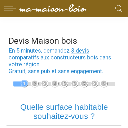
Devis Maison bois
En 5 minutes, demandez
3 devis
comparatifs
aux
constructeurs bois
dans
votre région.
Gratuit, sans pub et sans engagement.
1
2
3
4
5
6
7
8
9
Quelle surface habitable
souhaitez-vous ?