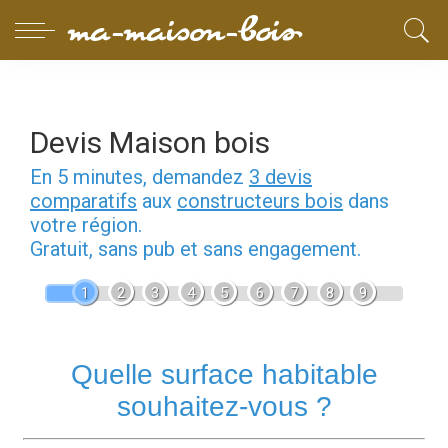
Devis Maison bois
En 5 minutes, demandez
3 devis
comparatifs
aux
constructeurs bois
dans
votre région.
Gratuit, sans pub et sans engagement.
1
2
3
4
5
6
7
8
9
Quelle surface habitable
souhaitez-vous ?