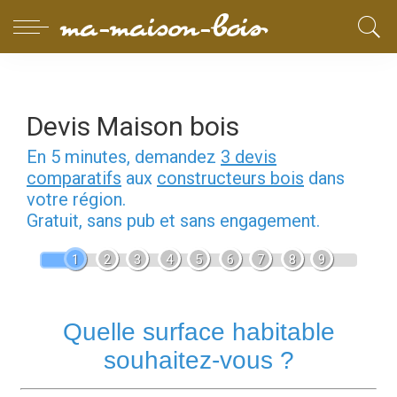
Devis Maison bois
En 5 minutes, demandez
3 devis
comparatifs
aux
constructeurs bois
dans
votre région.
Gratuit, sans pub et sans engagement.
1
2
3
4
5
6
7
8
9
Quelle surface habitable
souhaitez-vous ?