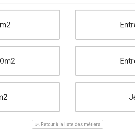
0m2
Entr
150m2
Entr
m2
J
Retour à la liste des métiers