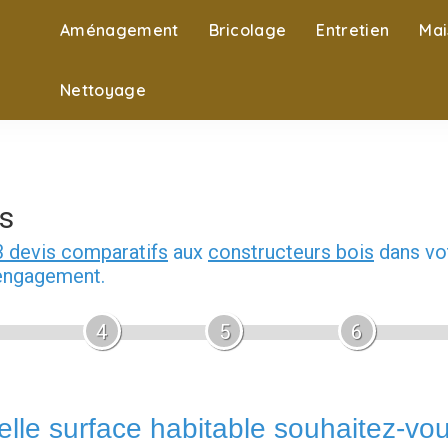
Aménagement
Bricolage
Entretien
Mai
Nettoyage
s
3 devis comparatifs
aux
constructeurs bois
dans vot
 engagement.
4
5
6
lle surface habitable souhaitez-vo