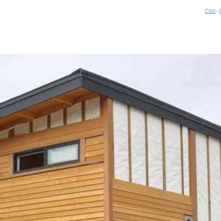
CGU
-