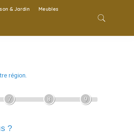
son & Jardin
Meubles
re région.
7
8
9
us ?