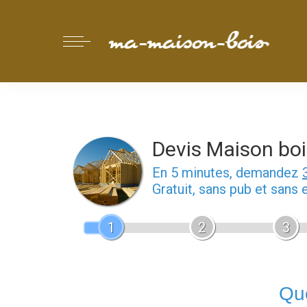
Devis Maison boi
En 5 minutes, demandez
Gratuit, sans pub et sans
1
2
3
Que