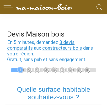
Devis Maison bois
En 5 minutes, demandez
3 devis
comparatifs
aux
constructeurs bois
dans
votre région.
Gratuit, sans pub et sans engagement.
1
2
3
4
5
6
7
8
9
Quelle surface habitable
souhaitez-vous ?